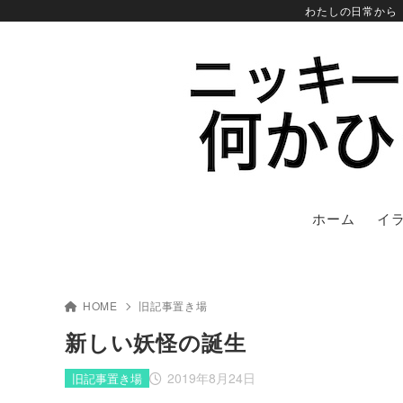
わたしの日常から
ホーム
イ
HOME
旧記事置き場
新しい妖怪の誕生
2019年8月24日
旧記事置き場