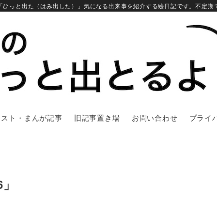
「ひっと出た（はみ出した）」気になる出来事を紹介する絵日記です。不定期
ラスト・まんが記事
旧記事置き場
お問い合わせ
プライ
6」