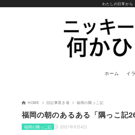
わたしの日常から
ホーム
イ
HOME
旧記事置き場
福岡の隅っこ記
福岡の朝のあるある「隅っこ記2
2021年9月4日
福岡の隅っこ記