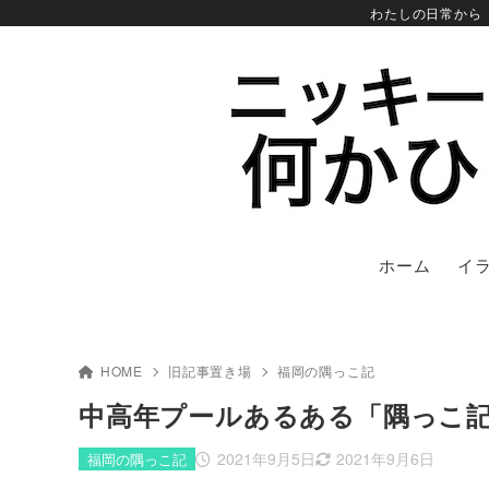
わたしの日常から
ホーム
イ
HOME
旧記事置き場
福岡の隅っこ記
中高年プールあるある「隅っこ記
2021年9月5日
2021年9月6日
福岡の隅っこ記