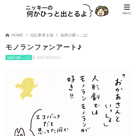
HOME
旧記事置き場
福岡の隅っこ記
モノランファンアート♪
2021年9月5日
福岡の隅っこ記