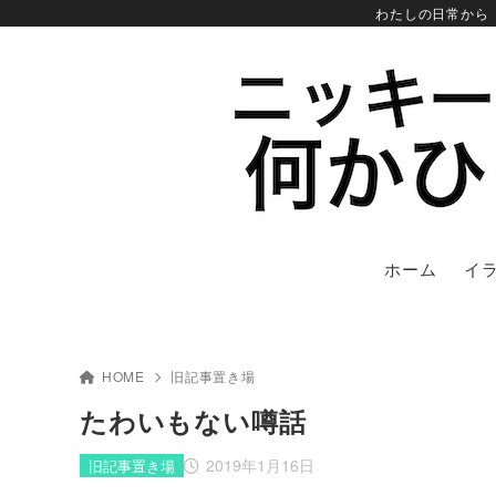
わたしの日常から
ホーム
イ
HOME
旧記事置き場
たわいもない噂話
2019年1月16日
旧記事置き場